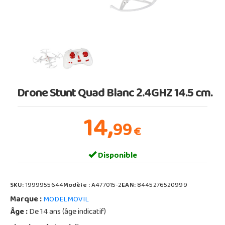
Drone Stunt Quad Blanc 2.4GHZ 14.5 cm.
14,
99
€
Disponible
SKU:
1999955644
Modèle :
A477015-2
EAN:
8445276520999
Marque :
MODELMOVIL
Âge :
De 14 ans (âge indicatif)