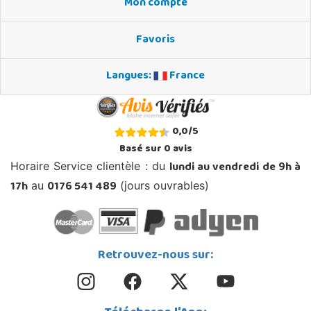
Mon compte
Favoris
Langues:
France
0,0
/
5
Basé sur
0
avis
lundi au vendredi de 9h à
Horaire Service clientèle : du
17h
0176 541 489
au
(jours ouvrables)
Retrouvez-nous sur: