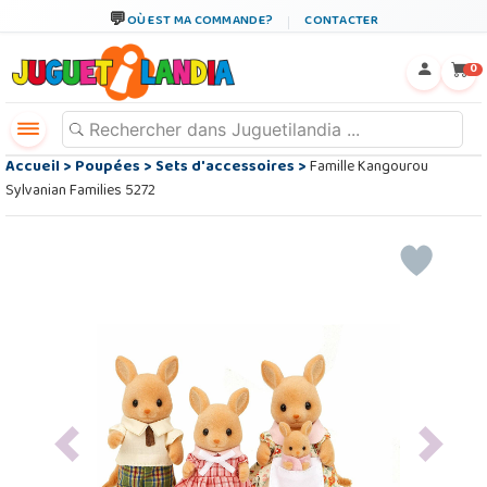
OÙ EST MA COMMANDE?
CONTACTER
←
×
0
Accueil
>
Poupées
>
Sets d'accessoires
>
Famille Kangourou
Sylvanian Families 5272
Previous
Next