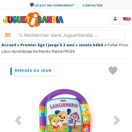
OÙ EST MA COMMANDE?
CONTACTER
←
×
0
Accueil
>
Premier âge ( jusqu'à 3 ans)
>
Jouets bébé
>
Fisher Price
Libro Aprendizaje De Perrito Mattel FRC69
REMISES DU JOUR
Previous
Next