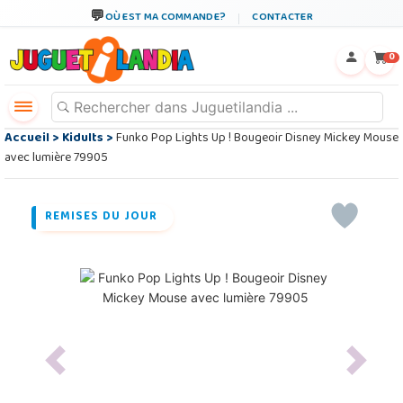
OÙ EST MA COMMANDE?
CONTACTER
←
×
0
Accueil
>
Kidults
>
Funko Pop Lights Up ! Bougeoir Disney Mickey Mouse
avec lumière 79905
REMISES DU JOUR
Previous
Next