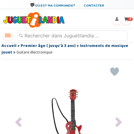
OÙ EST MA COMMANDE?
CONTACTER
←
×
0
Accueil
>
Premier âge ( jusqu'à 3 ans)
>
Instruments de musique
jouet
>
Guitare électronique
Previous
Next