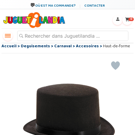
OÙ EST MA COMMANDE?
CONTACTER
←
×
0
Accueil
>
Deguisements
>
Carnaval
>
Accesoires
>
Haut-de-forme