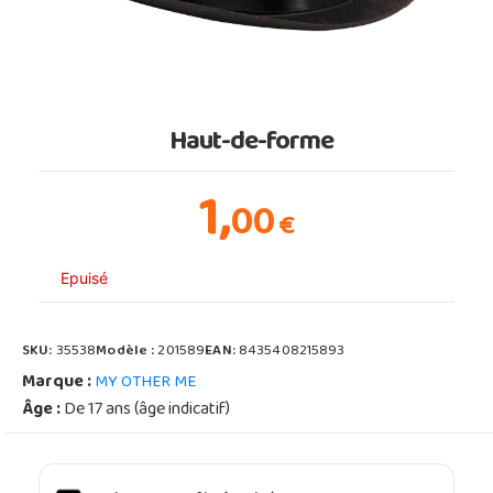
Haut-de-forme
1,
00
€
Epuisé
SKU:
35538
Modèle :
201589
EAN:
8435408215893
Marque :
MY OTHER ME
Âge :
De 17 ans (âge indicatif)