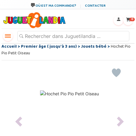
OÙ EST MA COMMANDE?
CONTACTER
←
×
0
Accueil
>
Premier âge ( jusqu'à 3 ans)
>
Jouets bébé
>
Hochet Pio
Pio Petit Oiseau
Previous
Next