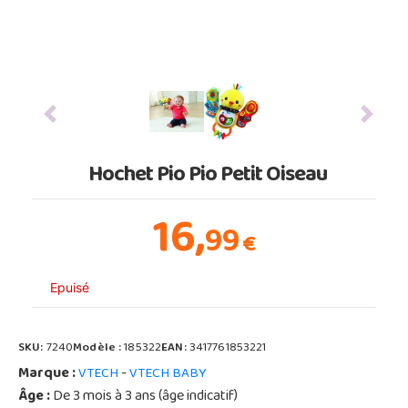
Previous
Next
Hochet Pio Pio Petit Oiseau
16,
99
€
Epuisé
SKU:
7240
Modèle :
185322
EAN:
3417761853221
Marque :
-
VTECH
VTECH BABY
Âge :
De 3 mois à 3 ans (âge indicatif)