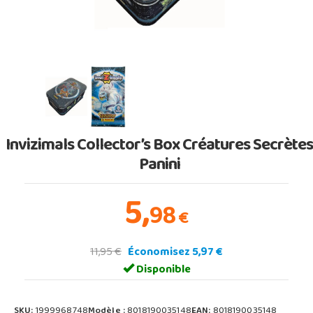
Invizimals Collector’s Box Créatures Secrète
Panini
5,
98
€
11,95 €
Économisez 5,97 €
Disponible
SKU:
1999968748
Modèle :
8018190035148
EAN:
8018190035148