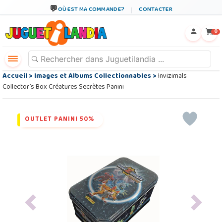
OÙ EST MA COMMANDE?
CONTACTER
←
×
0
Accueil
>
Images et Albums Collectionnables
>
Invizimals
Collector’s Box Créatures Secrètes Panini
OUTLET PANINI 50%
Previous
Next