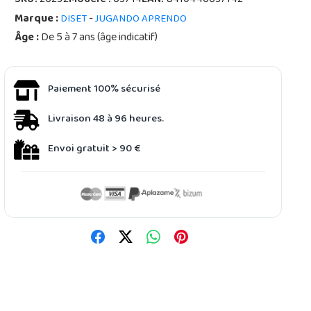
SKU:
26232
Modèle :
63714
EAN:
8410446637142
Marque :
-
DISET
JUGANDO APRENDO
Âge :
De 5 à 7 ans (âge indicatif)
Paiement 100% sécurisé
Livraison 48 à 96 heures.
Envoi gratuit > 90 €