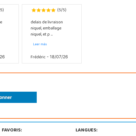
5
5
5
)
(
/
)
e
delais de livraison
niquel, emballage
niquel, et p ...
Leer más
Frédéric
/26
- 18/07/26
FAVORIS:
LANGUES: