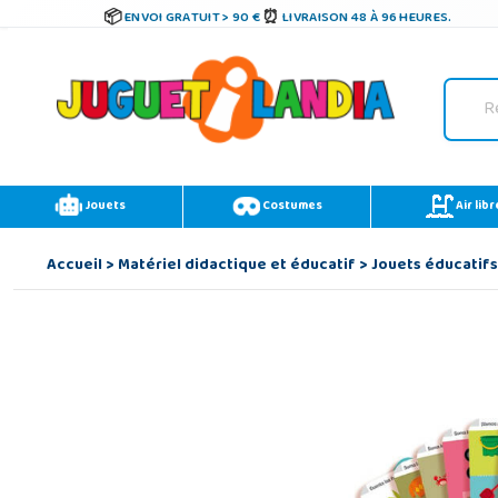
ENVOI GRATUIT > 90 €
LIVRAISON 48 À 96 HEURES.
Jouets
Costumes
Air libr
Accueil
>
Matériel didactique et éducatif
>
Jouets éducatifs