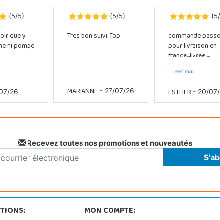
5
5
5
5
5
(
/
)
(
/
)
(
/
oir que y
Tres bon suivi. Top
commande passe
che ni pompe
pour livraison en
france...livree ...
Leer más
MARIANNE
ESTHER
- 27/07/26
07/26
- 20/07
Recevez toutes nos promotions et nouveautés
TIONS:
MON COMPTE: