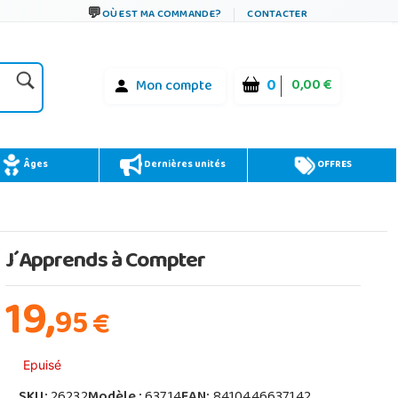
OÙ EST MA COMMANDE?
CONTACTER
0
0,00 €
Mon compte
Âges
Dernières unités
OFFRES
J´Apprends à Compter
19,
95
€
Epuisé