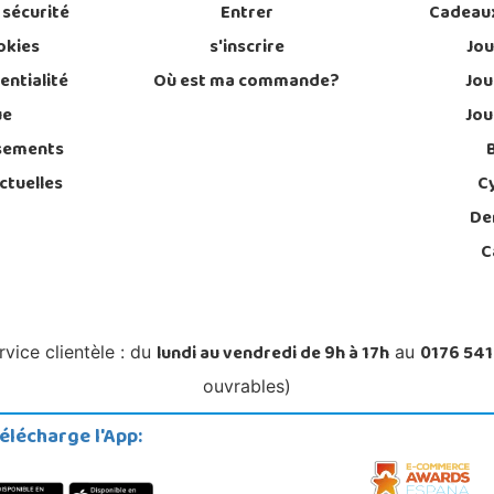
 sécurité
Entrer
Cadeau
okies
s'inscrire
Jou
entialité
Où est ma commande?
Jou
ue
Jou
sements
ctuelles
C
De
C
lundi au vendredi de 9h à 17h
0176 541
rvice clientèle : du
au
ouvrables)
élécharge l'App: