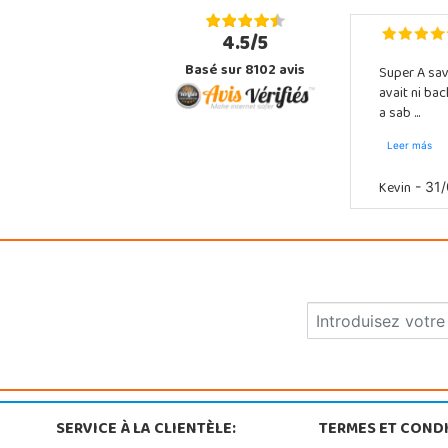
4.5/5
Basé sur 8102 avis
Super A sav
avait ni ba
a sab ...
Leer más
Kevin
- 31/
SERVICE À LA CLIENTÈLE:
TERMES ET CONDI