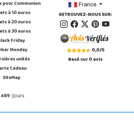
x pour Communion
France
ets à 10 euros
RETROUVEZ-NOUS SUR:
ets à 20 euros
ets à 30 euros
Black Friday
yber Monday
0,0
/
5
rnières unités
Basé sur
0
avis
arte Cadeau
SiteMap
 489
(jours