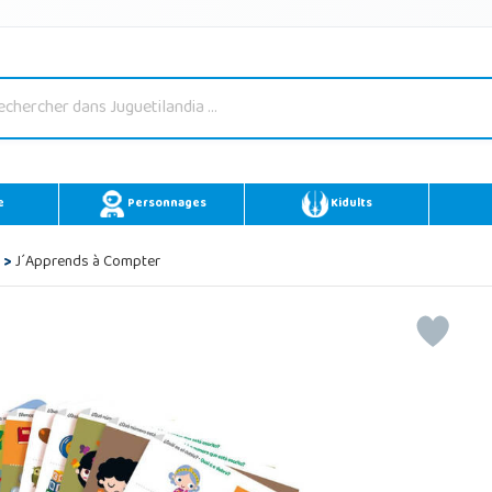
e
Personnages
Kidults
>
J´Apprends à Compter