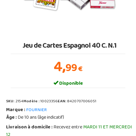
Jeu de Cartes Espagnol 40 C. N.1
4,
99
€
Disponible
SKU:
2154
Modèle :
10023356
EAN:
8420707006051
Marque :
FOURNIER
Âge :
De 10 ans (âge indicatif)
Livraison à domicile :
Recevez entre
MARDI 11 ET MERCREDI
12