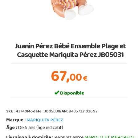
Juanin Pérez Bébé Ensemble Plage et
Casquette Mariquita Pérez JB05031
67,
00
€
Disponible
SKU:
43740
Modèle :
JB05031
EAN:
8435732102692
Marque :
MARIQUITA PÉREZ
Âge :
De 5 ans (âge indicatif)
Livraison à domicile :
Recevez entre
MARDI 11 ET MERCREDI