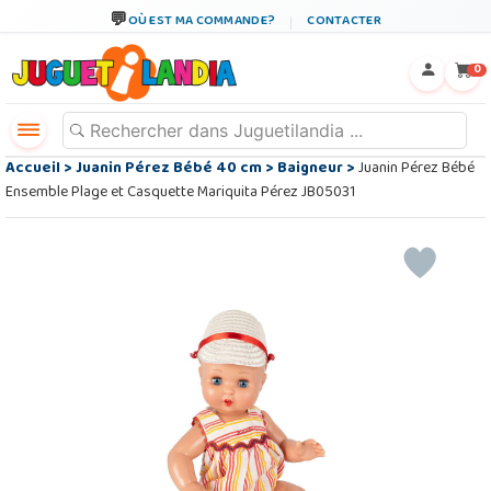
OÙ EST MA COMMANDE?
CONTACTER
←
×
0
Accueil
>
Juanin Pérez Bébé 40 cm
>
Baigneur
>
Juanin Pérez Bébé
Ensemble Plage et Casquette Mariquita Pérez JB05031