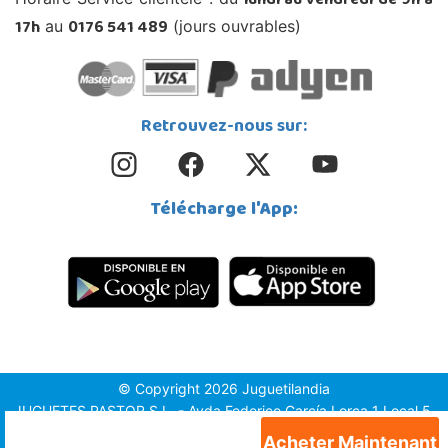
lundi au vendredi de 9h à
17h
0176 541 489
au
(jours ouvrables)
Retrouvez-nous sur:
Télécharge l'App:
© Copyright 2026 Juguetilandia
JUGUETES PASTOR S.L. - Avda.Federico García Lorca 1 Local 5,
1º, Puerta 6, 03509, Finestrat (Alicante)
Acheter Maintenant