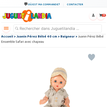
OÙ EST MA COMMANDE?
CONTACTER
←
×
0
Accueil
>
Juanin Pérez Bébé 40 cm
>
Baigneur
>
Juanin Pérez Bébé
Ensemble Safari avec chapeau