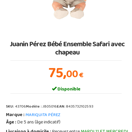
Juanin Pérez Bébé Ensemble Safari avec
chapeau
75,
00
€
Disponible
SKU:
43706
Modèle :
JB05016
EAN:
8435732102593
Marque :
MARIQUITA PÉREZ
Âge :
De 5 ans (âge indicatif)
Livraison à domicile :
Recevez entre
MARDI 11 ET MERCREDI