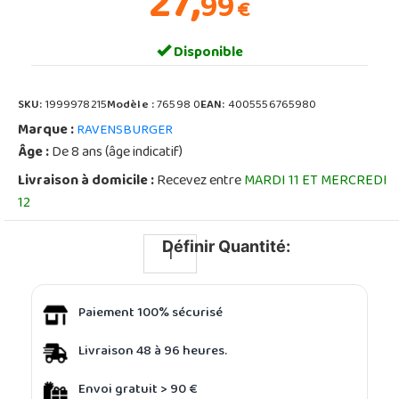
27,
99
€
Disponible
SKU:
1999978215
Modèle :
76598 0
EAN:
4005556765980
Marque :
RAVENSBURGER
Âge :
De 8 ans (âge indicatif)
Livraison à domicile :
Recevez entre
MARDI 11 ET MERCREDI
12
Définir Quantité:
Paiement 100% sécurisé
Livraison 48 à 96 heures.
Envoi gratuit > 90 €