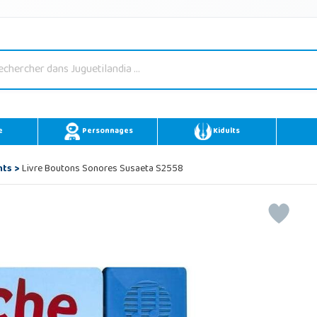
e
Personnages
Kidults
nts
>
Livre Boutons Sonores Susaeta S2558