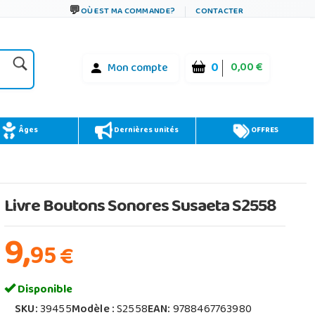
OÙ EST MA COMMANDE?
CONTACTER
0
0,00 €
Mon compte
Âges
Dernières unités
OFFRES
Livre Boutons Sonores Susaeta S2558
9,
95
€
Disponible
SKU:
39455
Modèle :
S2558
EAN:
9788467763980