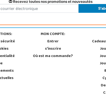
Recevez toutes nos promotions et nouveautés
TIONS:
MON COMPTE:
 sécurité
Entrer
Cadeau
okies
s'inscrire
Jou
entialité
Où est ma commande?
Jou
ue
Jou
sements
ctuelles
C
De
C