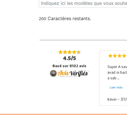
200
Caractères restants.
4.5/5
Basé sur 8102 avis
Super A sav
avait ni ba
a sab ...
Leer más
Kevin
- 31/