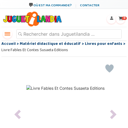
OÙ EST MA COMMANDE?
CONTACTER
←
×
0
Accueil
>
Matériel didactique et éducatif
>
Livres pour enfants
>
Livre Fables Et Contes Susaeta Editions
Previous
Next