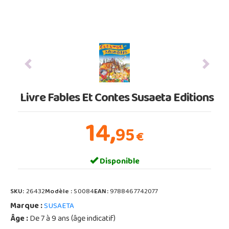
Previous
Next
Livre Fables Et Contes Susaeta Editions
14,
95
€
Disponible
SKU:
26432
Modèle :
S0084
EAN:
9788467742077
Marque :
SUSAETA
Âge :
De 7 à 9 ans (âge indicatif)