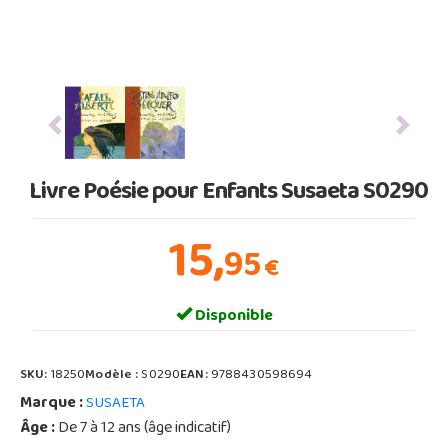
Previous
Next
Livre Poésie pour Enfants Susaeta S0290
15,
95
€
Disponible
SKU:
18250
Modèle :
S0290
EAN:
9788430598694
Marque :
SUSAETA
Âge :
De 7 à 12 ans (âge indicatif)