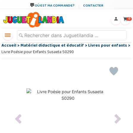
OÙ EST MA COMMANDE?
CONTACTER
←
×
0
Accueil
>
Matériel didactique et éducatif
>
Livres pour enfants
>
Livre Poésie pour Enfants Susaeta S0290
Previous
Next