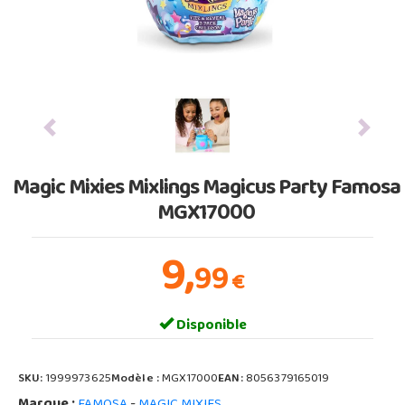
Previous
Next
Magic Mixies Mixlings Magicus Party Famosa
MGX17000
9,
99
€
Disponible
SKU:
1999973625
Modèle :
MGX17000
EAN:
8056379165019
Marque :
-
FAMOSA
MAGIC MIXIES