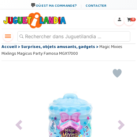
OÙ EST MA COMMANDE?
CONTACTER
←
×
0
Accueil
>
Surprises, objets amusants, gadgets
>
Magic Mixies
Mixlings Magicus Party Famosa MGX17000
Previous
Next