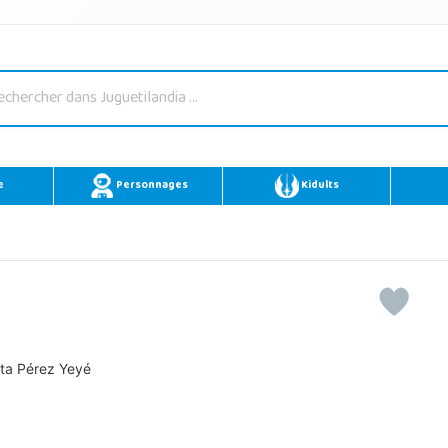
e
Personnages
Kidults