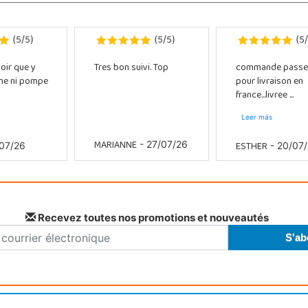
5
5
5
5
5
(
/
)
(
/
)
(
/
oir que y
Tres bon suivi. Top
commande passe
che ni pompe
pour livraison en
france...livree ...
Leer más
MARIANNE
ESTHER
- 27/07/26
07/26
- 20/07
Recevez toutes nos promotions et nouveautés