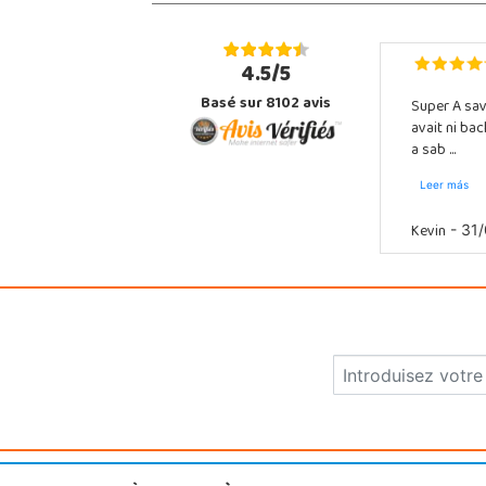
4.5/5
Basé sur 8102 avis
Super A sav
avait ni ba
a sab ...
Leer más
Kevin
- 31/