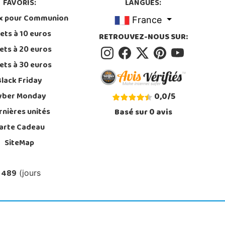
FAVORIS:
LANGUES:
x pour Communion
France
ets à 10 euros
RETROUVEZ-NOUS SUR:
ets à 20 euros
ets à 30 euros
Black Friday
yber Monday
0,0
/
5
rnières unités
Basé sur
0
avis
arte Cadeau
SiteMap
 489
(jours