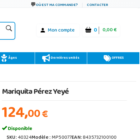
OÙ EST MA COMMANDE?
CONTACTER
0
0,00 €
Mon compte
Âges
Dernières unités
OFFRES
Mariquita Pérez Yeyé
124,
00
€
Disponible
SKU:
40324
Modèle :
MP50077
EAN:
8435732100100