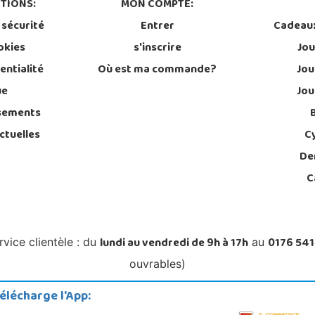
TIONS:
MON COMPTE:
 sécurité
Entrer
Cadeau
okies
s'inscrire
Jou
entialité
Où est ma commande?
Jou
ue
Jou
sements
ctuelles
C
De
C
lundi au vendredi de 9h à 17h
0176 541
rvice clientèle : du
au
ouvrables)
élécharge l'App: