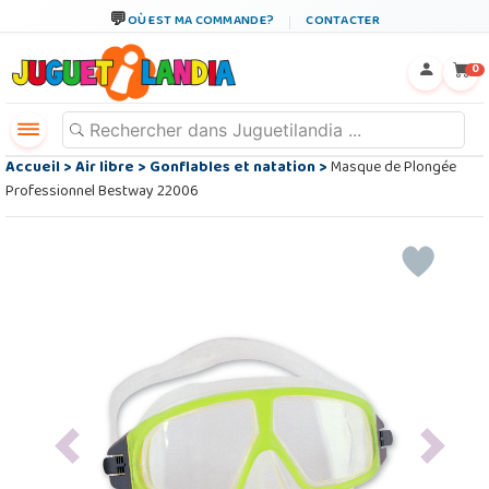
OÙ EST MA COMMANDE?
CONTACTER
←
×
0
Accueil
>
Air libre
>
Gonflables et natation
>
Masque de Plongée
Professionnel Bestway 22006
Previous
Next