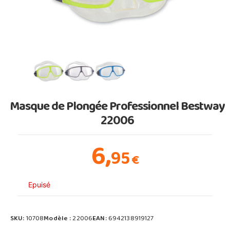
Masque de Plongée Professionnel Bestway
22006
6,
95
€
Epuisé
SKU:
10708
Modèle :
22006
EAN:
6942138919127