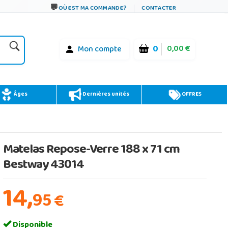
OÙ EST MA COMMANDE?
CONTACTER
0
0,00 €
Mon compte
Âges
Dernières unités
OFFRES
Matelas Repose-Verre 188 x 71 cm
Bestway 43014
14,
95
€
Disponible