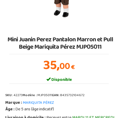
Mini Juanin Perez Pantalon Marron et Pull
Beige Mariquita Pérez MJP05011
35,
00
€
Disponible
SKU:
42273
Modèle :
MJP05011
EAN:
8435732104672
Marque :
MARIQUITA PÉREZ
Âge :
De 5 ans (âge indicatif)
Livraison à domicile :
Recevez entre
MARDI 11 ET MERCREDI