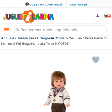
OÙ EST MA COMMANDE?
CONTACTER
←
×
0
Accueil
>
Juanín Pérez Baigneur 21 cm.
>
Mini Juanin Perez Pantalon
Marron et Pull Beige Mariquita Pérez MJP05011