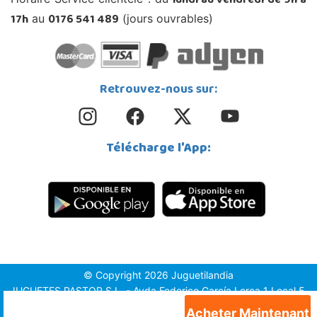
lundi au vendredi de 9h à
17h
0176 541 489
au
(jours ouvrables)
Retrouvez-nous sur:
Télécharge l'App:
© Copyright 2026 Juguetilandia
JUGUETES PASTOR S.L. - Avda.Federico García Lorca 1 Local 5,
1º, Puerta 6, 03509, Finestrat (Alicante)
Acheter Maintenant