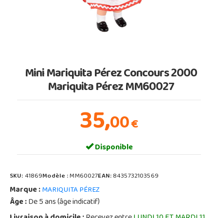
Mini Mariquita Pérez Concours 2000
Mariquita Pérez MM60027
35,
00
€
Disponible
SKU:
41869
Modèle :
MM60027
EAN:
8435732103569
Marque :
MARIQUITA PÉREZ
Âge :
De 5 ans (âge indicatif)
Livraison à domicile :
Recevez entre
LUNDI 10 ET MARDI 11