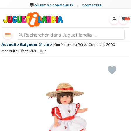
OÙ EST MA COMMANDE?
CONTACTER
←
×
0
Accueil
>
Baigneur 21 cm
>
Mini Mariquita Pérez Concours 2000
Mariquita Pérez MM60027