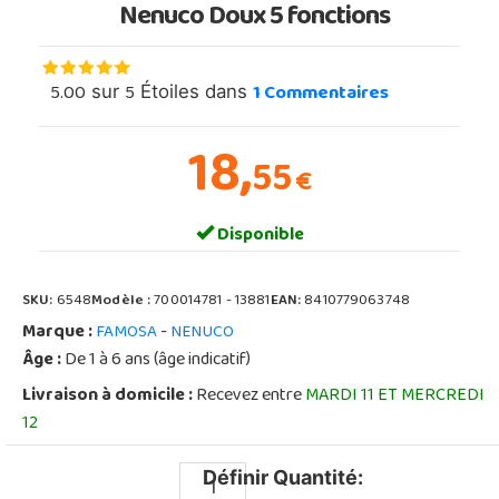
Nenuco Doux 5 fonctions
5.00
5
1
Commentaires
sur
Étoiles dans
18,
55
€
Disponible
SKU:
6548
Modèle :
700014781 - 13881
EAN:
8410779063748
Marque :
-
FAMOSA
NENUCO
Âge :
De 1 à 6 ans (âge indicatif)
Livraison à domicile :
Recevez entre
MARDI 11 ET MERCREDI
12
Définir Quantité: