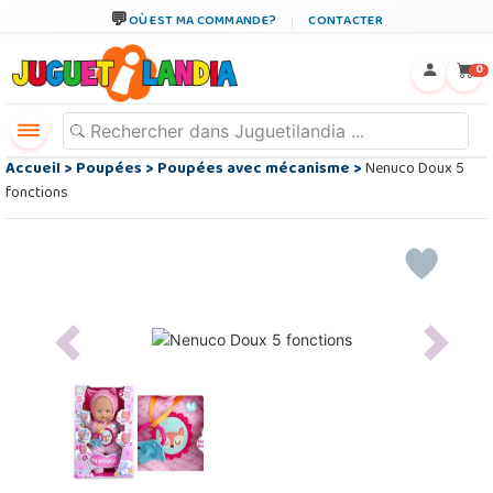
OÙ EST MA COMMANDE?
CONTACTER
←
×
0
Accueil
>
Poupées
>
Poupées avec mécanisme
>
Nenuco Doux 5
fonctions
Previous
Next