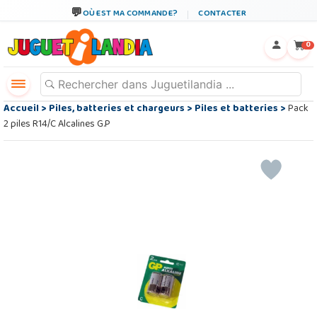
OÙ EST MA COMMANDE?
CONTACTER
←
×
0
Accueil
>
Piles, batteries et chargeurs
>
Piles et batteries
>
Pack
2 piles R14/C Alcalines G.P