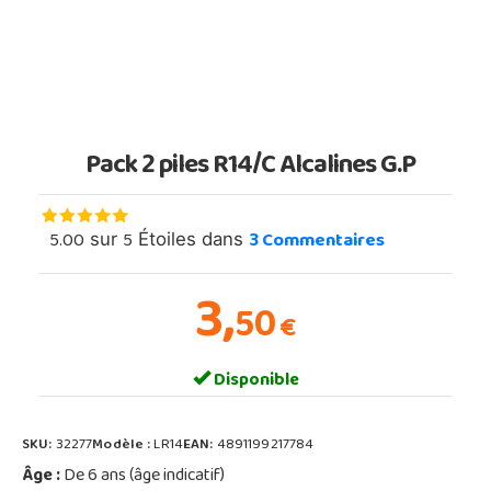
Pack 2 piles R14/C Alcalines G.P
5.00
5
3
Commentaires
sur
Étoiles dans
3,
50
€
Disponible
SKU:
32277
Modèle :
LR14
EAN:
4891199217784
Âge :
De 6 ans (âge indicatif)