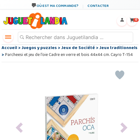
OÙ EST MA COMMANDE?
CONTACTER
←
×
0
Accueil
>
Juegos y puzzles
>
Jeux de Société
>
Jeux traditionnels
>
Parcheesi et jeu de l'oie Cadre en verre et bois 44x44 cm. Cayro T-154
Previous
Next