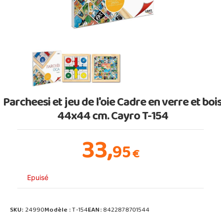
Parcheesi et jeu de l'oie Cadre en verre et boi
44x44 cm. Cayro T-154
33,
95
€
Epuisé
SKU:
24990
Modèle :
T-154
EAN:
8422878701544