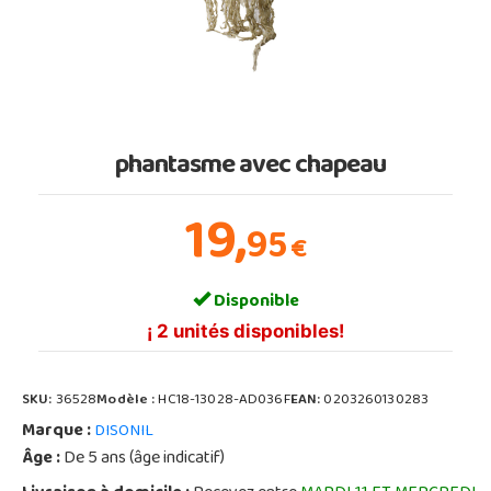
phantasme avec chapeau
19,
95
€
Disponible
¡ 2 unités disponibles!
SKU:
36528
Modèle :
HC18-13028-AD036F
EAN:
0203260130283
Marque :
DISONIL
Âge :
De 5 ans (âge indicatif)