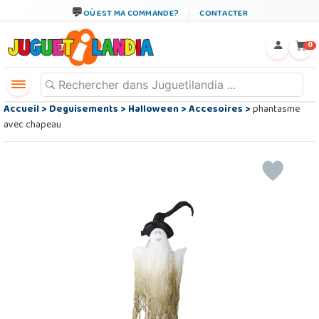
OÙ EST MA COMMANDE?
CONTACTER
←
×
0
Accueil
>
Deguisements
>
Halloween
>
Accesoires
>
phantasme
avec chapeau