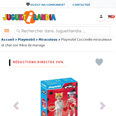
OÙ EST MA COMMANDE?
CONTACTER
←
×
0
Accueil
>
Playmobil
>
Miraculous
>
Playmobil Coccinelle miraculeuse
et chat noir Rêve de mariage
RÉDUCTIONS DIRECTES 30%
Previous
Next