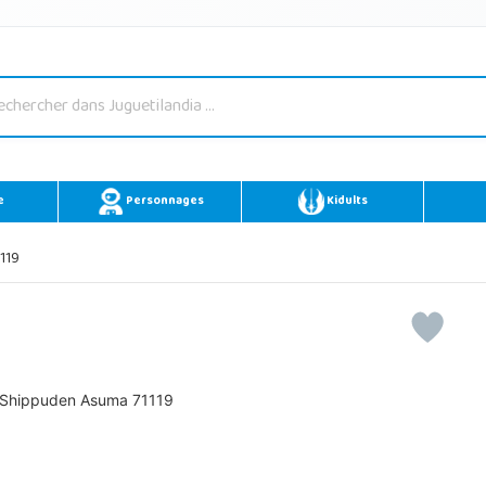
e
Personnages
Kidults
119