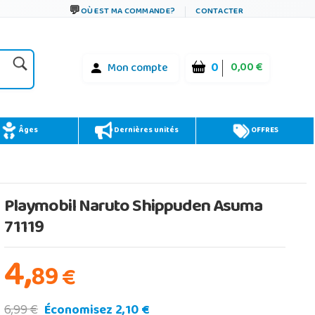
OÙ EST MA COMMANDE?
CONTACTER
0
0,00 €
Mon compte
Âges
Dernières unités
OFFRES
Playmobil Naruto Shippuden Asuma
71119
4,
89
€
6,99 €
Économisez 2,10 €