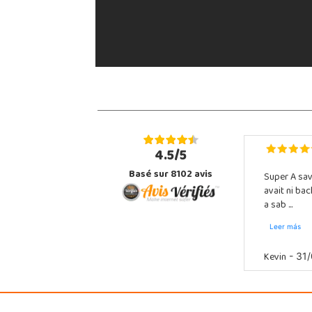
4.5/5
Basé sur 8102 avis
Super A sav
avait ni ba
a sab ...
Leer más
Kevin
- 31/