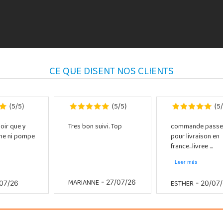
CE QUE DISENT NOS CLIENTS
5
5
5
5
5
(
/
)
(
/
)
(
/
oir que y
Tres bon suivi. Top
commande passe
che ni pompe
pour livraison en
france...livree ...
Leer más
MARIANNE
ESTHER
- 27/07/26
07/26
- 20/07