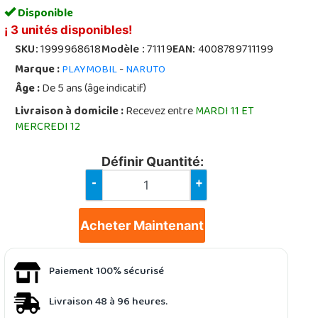
Disponible
¡ 3 unités disponibles!
SKU:
1999968618
Modèle :
71119
EAN:
4008789711199
Marque :
-
PLAYMOBIL
NARUTO
Âge :
De 5 ans (âge indicatif)
Livraison à domicile :
Recevez entre
MARDI 11 ET
MERCREDI 12
Définir Quantité:
-
+
Acheter Maintenant
Paiement 100% sécurisé
Livraison 48 à 96 heures.