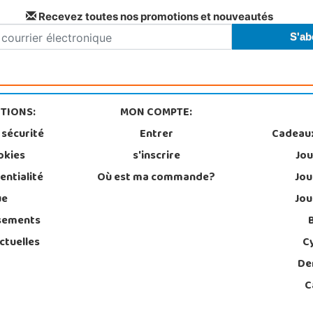
Recevez toutes nos promotions et nouveautés
TIONS:
MON COMPTE:
 sécurité
Entrer
Cadeau
okies
s'inscrire
Jou
entialité
Où est ma commande?
Jou
ue
Jou
sements
ctuelles
C
De
C