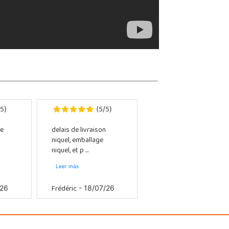
5
5
5
)
(
/
)
e
delais de livraison
niquel, emballage
niquel, et p ...
Leer más
Frédéric
/26
- 18/07/26