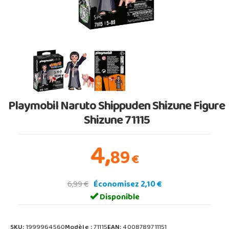
Playmobil Naruto Shippuden Shizune Figure
Shizune 71115
4,
89
€
6,99 €
Économisez 2,10 €
Disponible
SKU:
1999964560
Modèle :
71115
EAN:
4008789711151