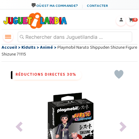
OÙ EST MA COMMANDE?
CONTACTER
←
×
0
Accueil
>
Kidults
>
Animé
>
Playmobil Naruto Shippuden Shizune Figure
Shizune 71115
RÉDUCTIONS DIRECTES 30%
Previous
Next