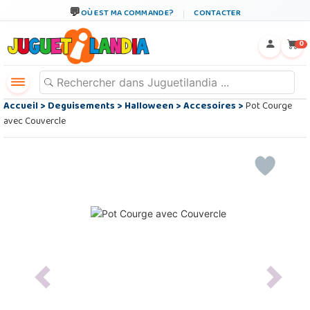
OÙ EST MA COMMANDE?
CONTACTER
←
×
0
Accueil
>
Deguisements
>
Halloween
>
Accesoires
>
Pot Courge
avec Couvercle
Previous
Next