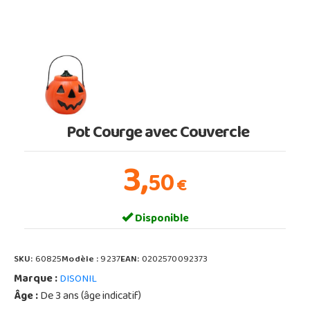
Pot Courge avec Couvercle
3,
50
€
Disponible
SKU:
60825
Modèle :
9237
EAN:
0202570092373
Marque :
DISONIL
Âge :
De 3 ans (âge indicatif)