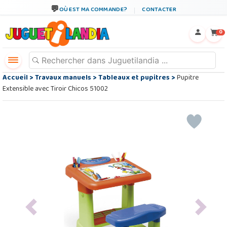
OÙ EST MA COMMANDE?
CONTACTER
←
×
0
Accueil
>
Travaux manuels
>
Tableaux et pupitres
>
Pupitre
Extensible avec Tiroir Chicos 51002
Previous
Next