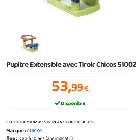
Pupitre Extensible avec Tiroir Chicos 51002
53,
99
€
Disponible
SKU:
31436
Modèle :
51002
EAN:
8410788510028
Marque :
CHICOS
Âge :
De 3 à 10 ans (âge indicatif)