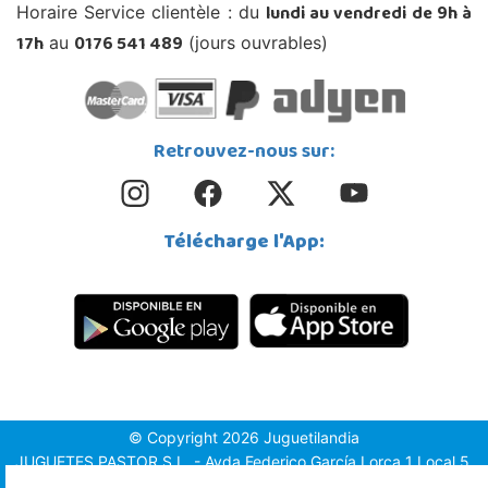
lundi au vendredi de 9h à
Horaire Service clientèle : du
17h
0176 541 489
au
(jours ouvrables)
Retrouvez-nous sur:
Télécharge l'App:
© Copyright 2026 Juguetilandia
JUGUETES PASTOR S.L. - Avda.Federico García Lorca 1 Local 5,
1º, Puerta 6, 03509, Finestrat (Alicante)