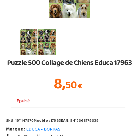
Puzzle 500 Collage de Chiens Educa 17963
8,
50
€
Epuisé
SKU:
1911147570
Modèle :
17963
EAN:
8412668179639
Marque :
EDUCA - BORRAS