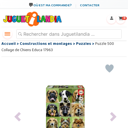
OÙ EST MA COMMANDE?
CONTACTER
←
×
0
Accueil
>
Constructions et montages
>
Puzzles
>
Puzzle 500
Collage de Chiens Educa 17963
Previous
Next