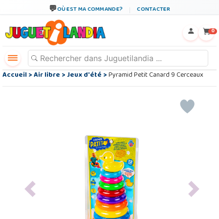
OÙ EST MA COMMANDE?
CONTACTER
←
×
0
Accueil
>
Air libre
>
Jeux d'été
>
Pyramid Petit Canard 9 Cerceaux
Previous
Next