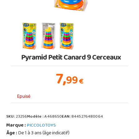
Pyramid Petit Canard 9 Cerceaux
7,
99
€
Epuisé
SKU:
23256
Modèle :
A468650
EAN:
8445276480064
Marque :
PICCOLOTOYS
Âge :
De 1 à 3 ans (âge indicatif)