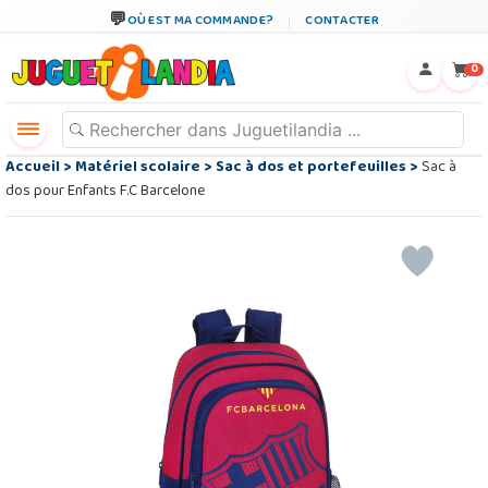
OÙ EST MA COMMANDE?
CONTACTER
←
×
0
Accueil
>
Matériel scolaire
>
Sac à dos et portefeuilles
>
Sac à
dos pour Enfants F.C Barcelone