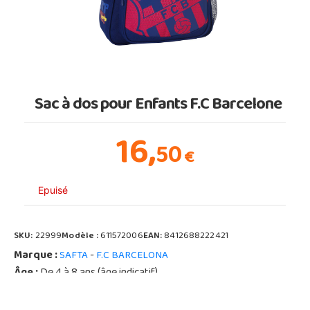
Sac à dos pour Enfants F.C Barcelone
16,
50
€
Epuisé
SKU:
22999
Modèle :
611572006
EAN:
8412688222421
Marque :
-
SAFTA
F.C BARCELONA
Âge :
De 4 à 8 ans (âge indicatif)