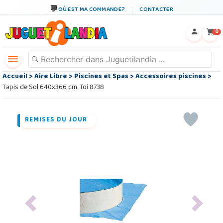
OÙ EST MA COMMANDE?
CONTACTER
←
×
0
Accueil
>
Aire Libre
>
Piscines et Spas
>
Accessoires piscines
>
Tapis de Sol 640x366 cm. Toi 8738
REMISES DU JOUR
Previous
Next