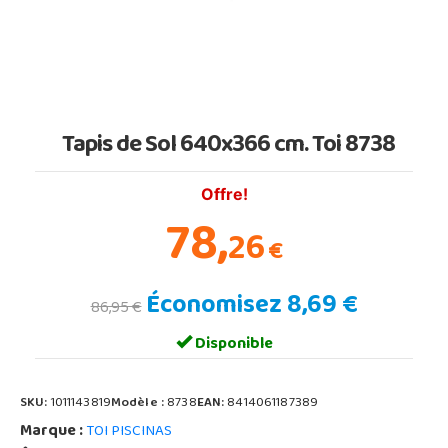
Tapis de Sol 640x366 cm. Toi 8738
Offre!
78,
26
€
Économisez 8,69 €
86,95 €
Disponible
SKU:
1011143819
Modèle :
8738
EAN:
8414061187389
Marque :
TOI PISCINAS