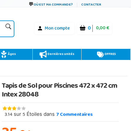
OÙ EST MA COMMANDE?
CONTACTER
0
0,00 €
Mon compte
Âges
Dernières unités
OFFRES
Tapis de Sol pour Piscines 472 x 472 cm
Intex 28048
3.14
5
7
Commentaires
sur
Étoiles dans