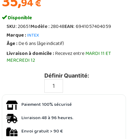
35,
94
€
Disponible
SKU:
20651
Modèle :
28048
EAN:
6941057404059
Marque :
INTEX
Âge :
De 6 ans (âge indicatif)
Livraison à domicile :
Recevez entre
MARDI 11 ET
MERCREDI 12
Définir Quantité:
Paiement 100% sécurisé
Livraison 48 à 96 heures.
Envoi gratuit > 90 €