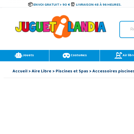
ENVOI GRATUIT > 90 €
LIVRAISON 48 À 96 HEURES.
Jouets
Costumes
Air libr
Accueil
>
Aire Libre
>
Piscines et Spas
>
Accessoires piscine