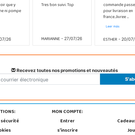
oir que y
Tres bon suivi. Top
commande passe
che ni pompe
pour livraison en
france...livree ...
Leer más
MARIANNE
ESTHER
- 27/07/26
07/26
- 20/07
Recevez toutes nos promotions et nouveautés
TIONS:
MON COMPTE:
 sécurité
Entrer
Cadeau
okies
s'inscrire
Jou