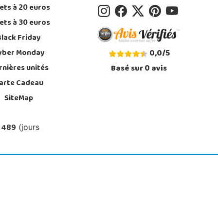
ets à 20 euros
ets à 30 euros
Black Friday
yber Monday
0,0
/
5
rnières unités
Basé sur
0
avis
arte Cadeau
SiteMap
 489
(jours