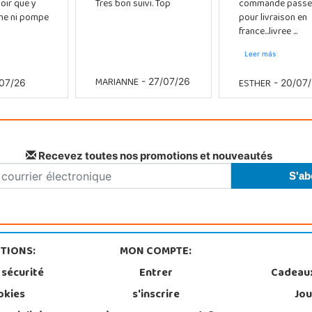
oir que y
Tres bon suivi. Top
commande passe
che ni pompe
pour livraison en
france...livree ...
Leer más
MARIANNE
ESTHER
- 27/07/26
07/26
- 20/07
Recevez toutes nos promotions et nouveautés
TIONS:
MON COMPTE:
 sécurité
Entrer
Cadeau
okies
s'inscrire
Jou