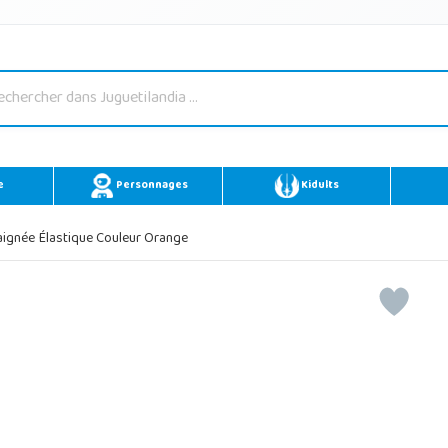
e
Personnages
Kidults
raignée Élastique Couleur Orange