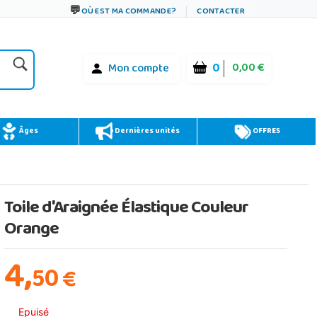
OÙ EST MA COMMANDE?
CONTACTER
0
0,00 €
Mon compte
Âges
Dernières unités
OFFRES
Toile d'Araignée Élastique Couleur
Orange
4,
50
€
Epuisé