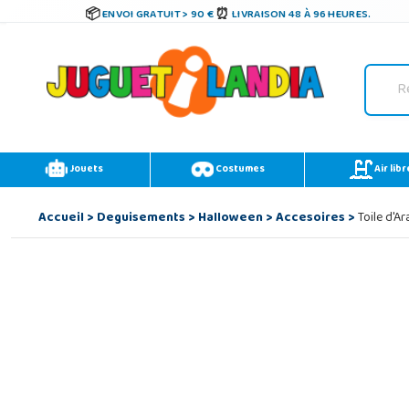
ENVOI GRATUIT > 90 €
LIVRAISON 48 À 96 HEURES.
Jouets
Costumes
Air libr
Accueil
>
Deguisements
>
Halloween
>
Accesoires
>
Toile d'A