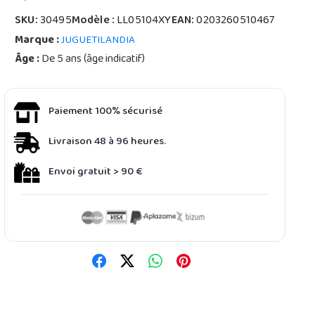
SKU:
30495
Modèle :
LL05104XY
EAN:
0203260510467
Marque :
JUGUETILANDIA
Âge :
De 5 ans (âge indicatif)
Paiement 100% sécurisé
Livraison 48 à 96 heures.
Envoi gratuit > 90 €