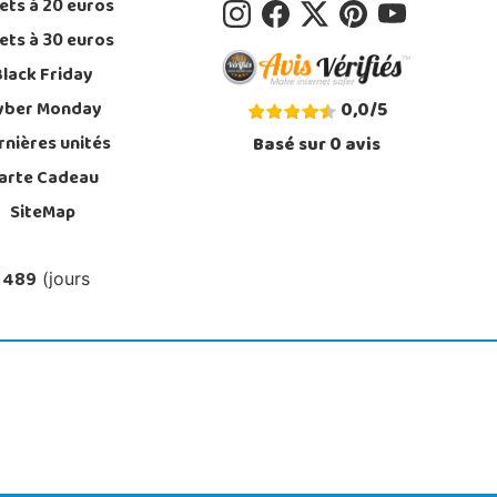
ets à 20 euros
ets à 30 euros
Black Friday
yber Monday
0,0
/
5
rnières unités
Basé sur
0
avis
arte Cadeau
SiteMap
 489
(jours