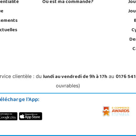
entialité
Où est ma commande?
Jou
ue
Jou
sements
ctuelles
C
De
C
lundi au vendredi de 9h à 17h
0176 541
rvice clientèle : du
au
ouvrables)
élécharge l'App: