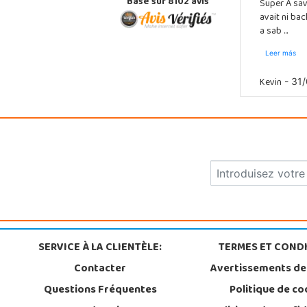
Basé sur 8102 avis
Super A sav
avait ni ba
a sab ...
Leer más
Kevin
- 31/
SERVICE À LA CLIENTÈLE:
TERMES ET CONDI
Contacter
Avertissements de
Questions Fréquentes
Politique de co