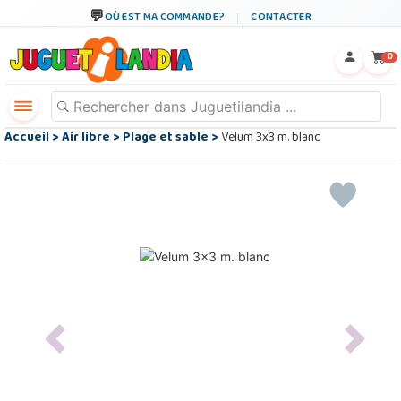
OÙ EST MA COMMANDE?
CONTACTER
←
×
0
Accueil
>
Air libre
>
Plage et sable
>
Velum 3x3 m. blanc
Previous
Next