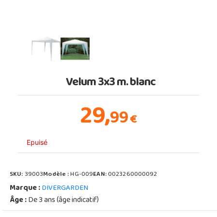
Velum 3x3 m. blanc
29,
99
€
Epuisé
SKU:
39003
Modèle :
HG-009
EAN:
0023260000092
Marque :
DIVERGARDEN
Âge :
De 3 ans (âge indicatif)