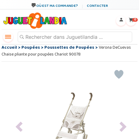
OÙ EST MA COMMANDE?
CONTACTER
←
×
0
Accueil
>
Poupées
>
Poussettes de Poupées
>
Verona DeCuevas
Chaise pliante pour poupées Chariot 90078
Previous
Next