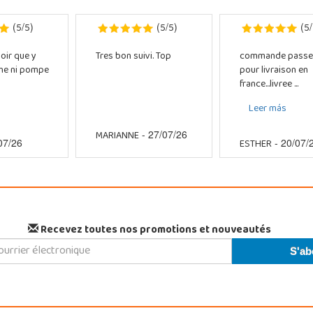
5
5
5
5
5
(
/
)
(
/
)
(
/
oir que y
Tres bon suivi. Top
commande passe
che ni pompe
pour livraison en
france...livree ...
Leer más
MARIANNE
- 27/07/26
ESTHER
07/26
- 20/07/
Recevez toutes nos promotions et nouveautés