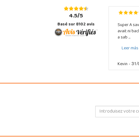
4.5/5
Basé sur 8102 avis
Super A sav
avait ni ba
a sab ...
Leer más
Kevin
- 31/