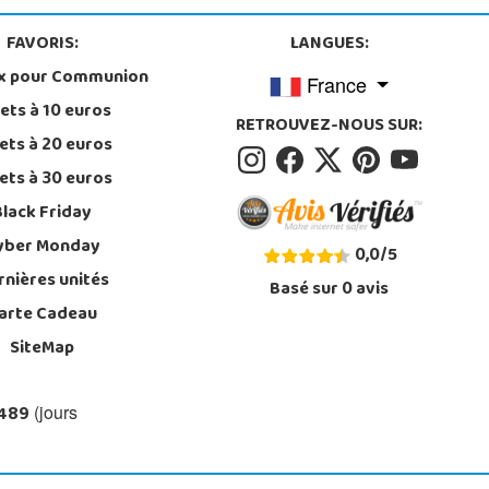
FAVORIS:
LANGUES:
x pour Communion
France
ets à 10 euros
RETROUVEZ-NOUS SUR:
ets à 20 euros
ets à 30 euros
Black Friday
yber Monday
0,0
/
5
rnières unités
Basé sur
0
avis
arte Cadeau
SiteMap
 489
(jours