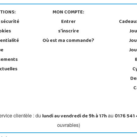
TIONS:
MON COMPTE:
 sécurité
Entrer
Cadeau
okies
s'inscrire
Jou
entialité
Où est ma commande?
Jou
ue
Jou
sements
ctuelles
C
De
C
lundi au vendredi de 9h à 17h
0176 541
rvice clientèle : du
au
ouvrables)