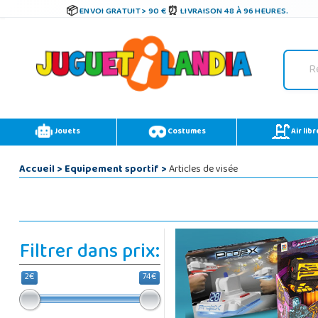
ENVOI GRATUIT > 90 €
LIVRAISON 48 À 96 HEURES.
Jouets
Costumes
Air libr
Accueil
>
Equipement sportif
>
Articles de visée
Filtrer dans prix:
2€
74€