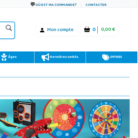
OÙ EST MA COMMANDE?
CONTACTER
0
0,00 €
Mon compte
Âges
Dernières unités
OFFRES