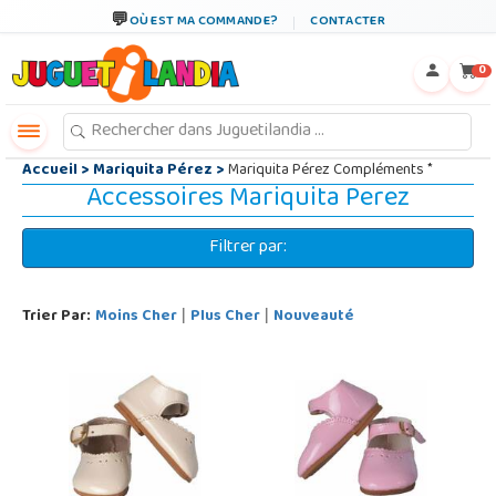
←
×
OÙ EST MA COMMANDE?
CONTACTER
0
Accueil
>
Mariquita Pérez
>
Mariquita Pérez Compléments *
Accessoires Mariquita Perez
Filtrer par:
Trier Par:
Moins Cher
Plus Cher
Nouveauté
|
|