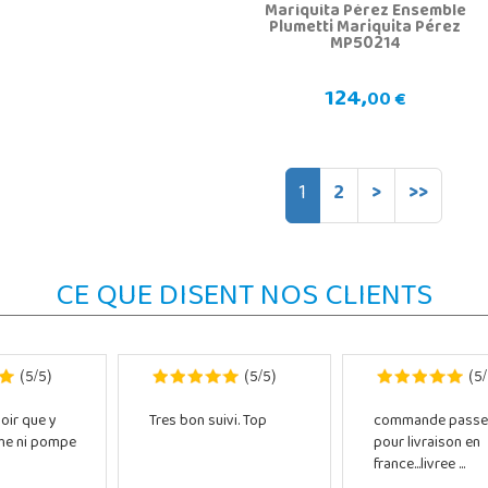
Mariquita Pérez Ensemble
Plumetti Mariquita Pérez
MP50214
124,
00 €
1
2
>
>>
CE QUE DISENT NOS CLIENTS
5
5
5
5
5
(
/
)
(
/
)
(
/
oir que y
Tres bon suivi. Top
commande passe
che ni pompe
pour livraison en
france...livree ...