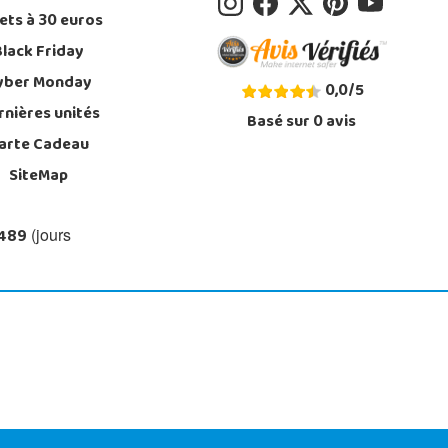
ets à 30 euros
Black Friday
yber Monday
0,0
/
5
rnières unités
Basé sur
0
avis
arte Cadeau
SiteMap
 489
(jours