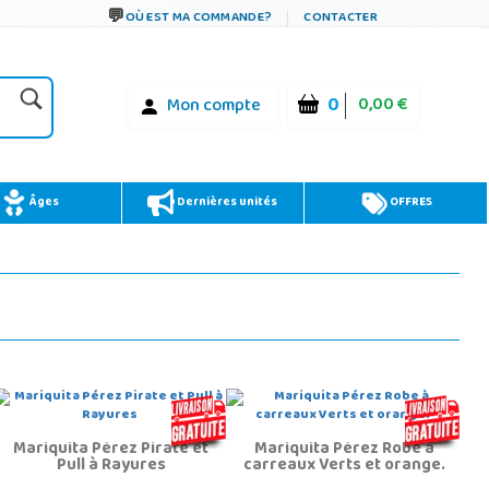
OÙ EST MA COMMANDE?
CONTACTER
0
0,00 €
Mon compte
Âges
Dernières unités
OFFRES
Mariquita Pérez Pirate et
Mariquita Pérez Robe à
Pull à Rayures
carreaux Verts et orange.