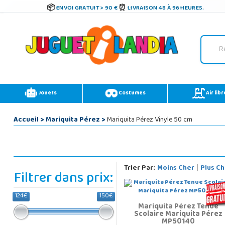
ENVOI GRATUIT > 90 €
LIVRAISON 48 À 96 HEURES.
Jouets
Costumes
Air libr
Accueil
>
Mariquita Pérez
>
Mariquita Pérez Vinyle 50 cm
Trier Par:
Moins Cher
Plus Ch
|
Filtrer dans prix:
124€
150€
Mariquita Pérez Tenue
Scolaire Mariquita Pérez
MP50140