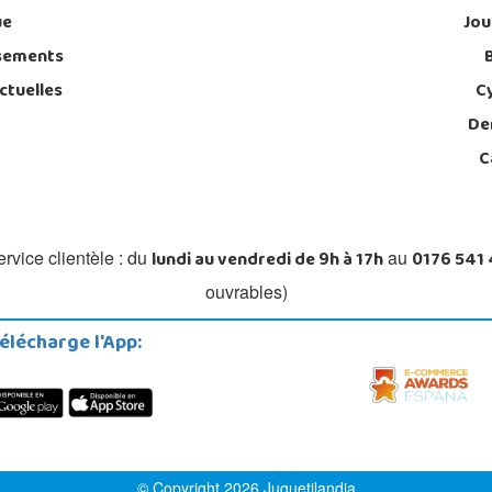
ue
Jou
sements
ctuelles
C
De
C
lundi au vendredi de 9h à 17h
0176 541
rvice clientèle : du
au
ouvrables)
élécharge l'App:
© Copyright 2026 Juguetilandia