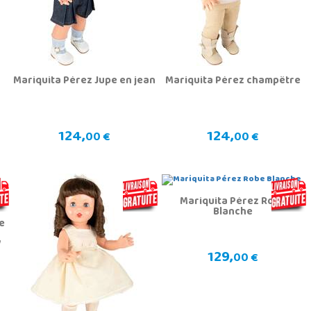
Mariquita Pérez Jupe en jean
Mariquita Pérez champêtre
124,
124,
00 €
00 €
Mariquita Pérez Robe
Blanche
e
V
129,
00 €