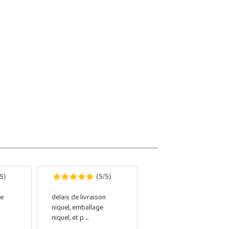
5
5
5
)
(
/
)
e
delais de livraison
niquel, emballage
niquel, et p ...