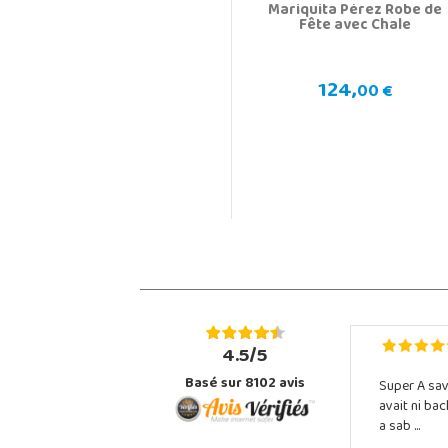
Mariquita Pérez Robe de
Fête avec Chale
124,
00 €
4.5/5
Basé sur 8102 avis
Super A sav
avait ni ba
a sab ...