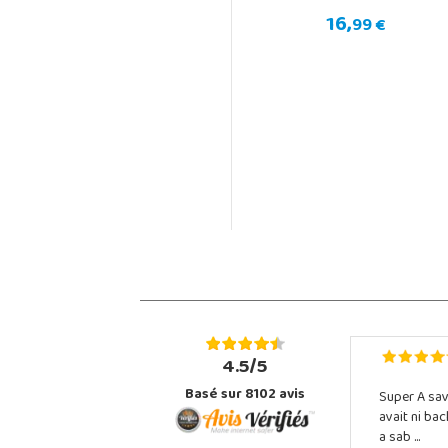
16,
99 €
4.5/5
Basé sur 8102 avis
Super A sav
avait ni ba
a sab ...