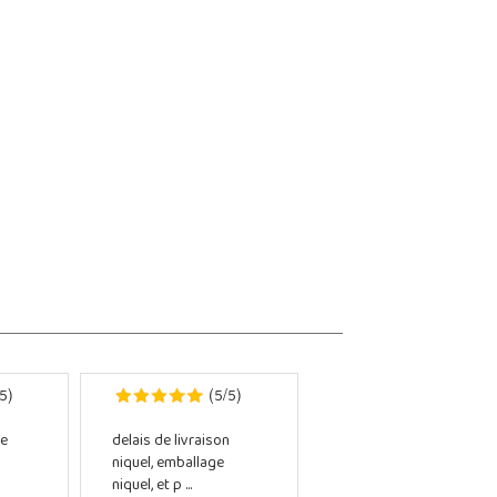
5
5
5
)
(
/
)
e
delais de livraison
niquel, emballage
niquel, et p ...