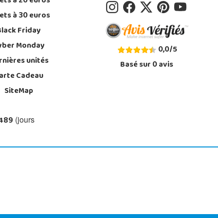
ets à 20 euros
ets à 30 euros
Black Friday
yber Monday
0,0
/
5
rnières unités
Basé sur
0
avis
arte Cadeau
SiteMap
 489
(jours