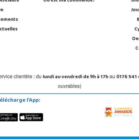
entialité
Où est ma commande?
Jou
ue
Jou
sements
ctuelles
C
De
C
lundi au vendredi de 9h à 17h
0176 541
rvice clientèle : du
au
ouvrables)
élécharge l'App: