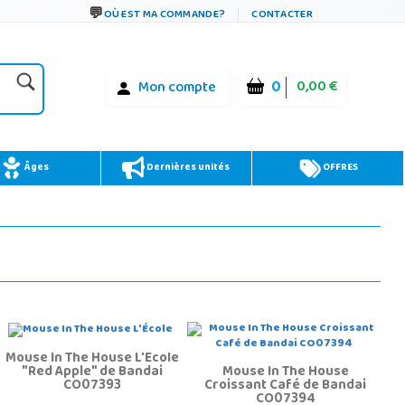
OÙ EST MA COMMANDE?
CONTACTER
0
0,00 €
Mon compte
Âges
Dernières unités
OFFRES
Mouse In The House L'École
"Red Apple" de Bandai
Mouse In The House
CO07393
Croissant Café de Bandai
CO07394