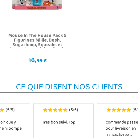
Mouse In The House Pack 5
Figurines Millie, Dash,
Sugarlump, Squeaks et
Flower de Bandai CO07707
16,
99 €
CE QUE DISENT NOS CLIENTS
5
5
5
5
5
(
/
)
(
/
)
(
/
oir que y
Tres bon suivi. Top
commande passe
che ni pompe
pour livraison en
france...livree ...