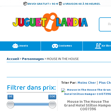
ENVOI GRATUIT > 90 €
LIVRAISON 48 À 96 HEURES.
Jouets
Costumes
Air libr
Accueil
>
Personnages
> MOUSE IN THE HOUSE
Trier Par:
Moins Cher
Plus Ch
|
Filtrer dans prix:
6€
50€
Mouse In The House The
Grand Hotel Stilton Hampe
CO07396