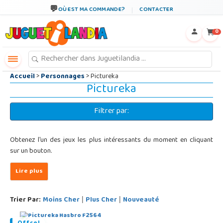
←
×
OÙ EST MA COMMANDE?
CONTACTER
0
Accueil
>
Personnages
> Pictureka
Pictureka
Filtrer par:
Obtenez l'un des jeux les plus intéressants du moment en cliquant
sur un bouton.
Trier Par:
Moins Cher
Plus Cher
Nouveauté
|
|