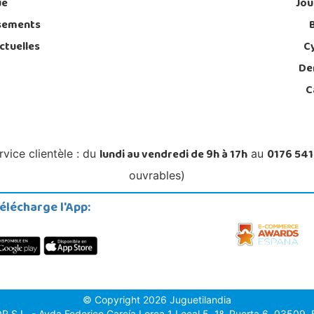
ue
Jou
sements
ctuelles
C
De
C
lundi au vendredi de 9h à 17h
0176 541
rvice clientèle : du
au
ouvrables)
élécharge l'App:
© Copyright 2026 Juguetilandia
.L. - Avda.Federico García Lorca 1 Local 5, 1º, Puerta 6, 03509, Fi