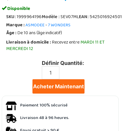
Disponible
SKU:
1999964196
Modèle :
SEV07ML
EAN:
5425016924501
Marque :
-
ASMODEE
7 WONDERS
Âge :
De 10 ans (âge indicatif)
Livraison à domicile :
Recevez entre
MARDI 11 ET
MERCREDI 12
Définir Quantité:
Acheter Maintenant
Paiement 100% sécurisé
Livraison 48 à 96 heures.
Envoi gratuit > 90 €