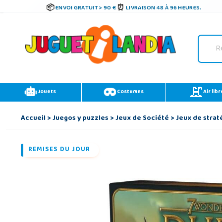
ENVOI GRATUIT > 90 €
LIVRAISON 48 À 96 HEURES.
Jouets
Costumes
Air libr
Accueil
>
Juegos y puzzles
>
Jeux de Société
>
Jeux de strat
REMISES DU JOUR