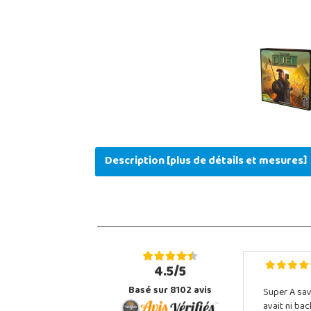
Description [plus de détails et mesures]
4.5/5
Basé sur 8102 avis
Super A sav
avait ni ba