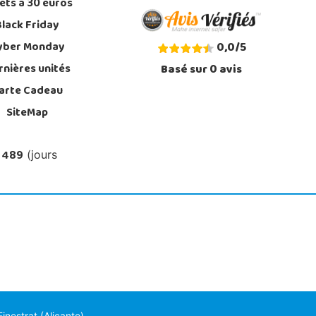
ets à 30 euros
Black Friday
yber Monday
0,0
/
5
rnières unités
Basé sur
0
avis
arte Cadeau
SiteMap
 489
(jours
nestrat (Alicante)