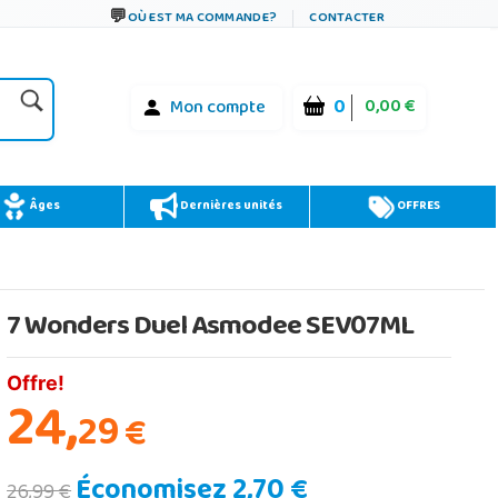
OÙ EST MA COMMANDE?
CONTACTER
0
0,00 €
Mon compte
Âges
Dernières unités
OFFRES
7 Wonders Duel Asmodee SEV07ML
Offre!
24,
29
€
Économisez 2,70 €
26,99 €