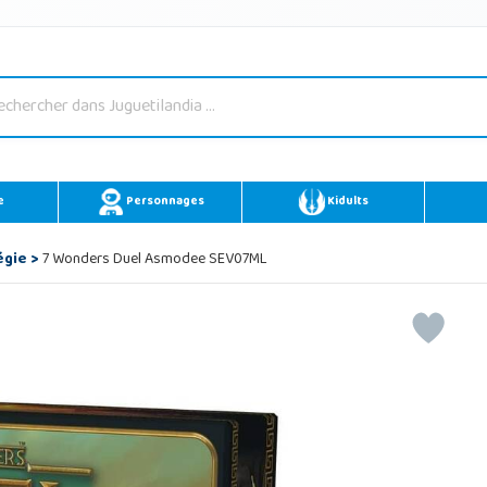
e
Personnages
Kidults
égie
>
7 Wonders Duel Asmodee SEV07ML