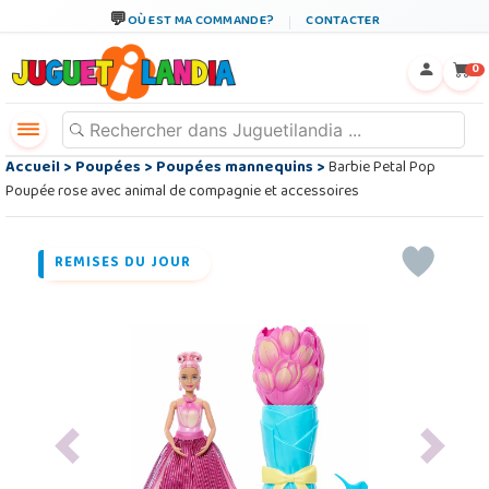
OÙ EST MA COMMANDE?
CONTACTER
←
×
0
Accueil
>
Poupées
>
Poupées mannequins
>
Barbie Petal Pop
Poupée rose avec animal de compagnie et accessoires
REMISES DU JOUR
Previous
Next