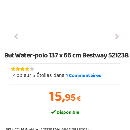
Previous
Next
But Water-polo 137 x 66 cm Bestway 52123B
4.00
5
1
Commentaires
sur
Étoiles dans
15,
95
€
Disponible
SKU:
27414
Modèle :
52123B
EAN:
6942138982084