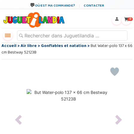
OÙ EST MA COMMANDE?
CONTACTER
←
×
0
Accueil
>
Air libre
>
Gonflables et natation
>
But Water-polo 137 x 66
cm Bestway 52123B
Previous
Next