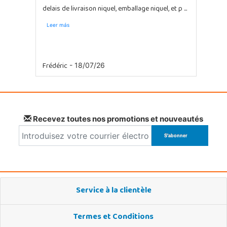
delais de livraison niquel, emballage niquel, et p ...
Super A savoir que y avait ni bache ni pompe a
sab ...
Leer más
Frédéric
- 18/07/26
Recevez toutes nos promotions et nouveautés
Service à la clientèle
Termes et Conditions