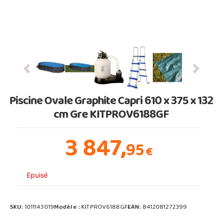
Previous
Next
Piscine Ovale Graphite Capri 610 x 375 x 132
cm Gre KITPROV6188GF
3 847,
95
€
Epuisé
SKU:
1011143019
Modèle :
KITPROV6188GF
EAN:
8412081272399