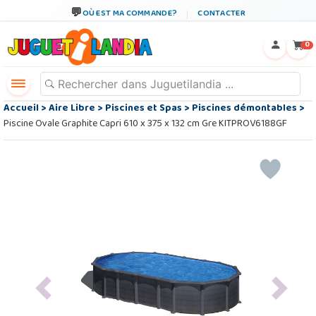
OÙ EST MA COMMANDE?
CONTACTER
←
×
0
Accueil
>
Aire Libre
>
Piscines et Spas
>
Piscines démontables
>
Piscine Ovale Graphite Capri 610 x 375 x 132 cm Gre KITPROV6188GF
Previous
Next