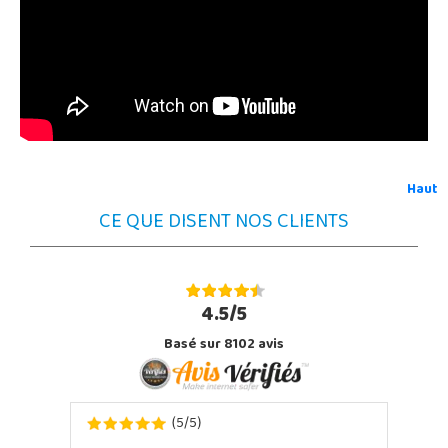
Haut
CE QUE DISENT NOS CLIENTS
4.5/5
Basé sur 8102 avis
5
5
(
/
)