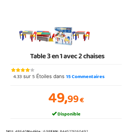
Table 3 en 1 avec 2 chaises
4.33
5
15
Commentaires
sur
Étoiles dans
49,
99
€
Disponible
SKU:
48640
Modèle :
698
EAN:
8445276160492