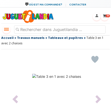
OÙ EST MA COMMANDE?
CONTACTER
←
×
0
Accueil
>
Travaux manuels
>
Tableaux et pupitres
>
Table 3 en 1
avec 2 chaises
Previous
Next