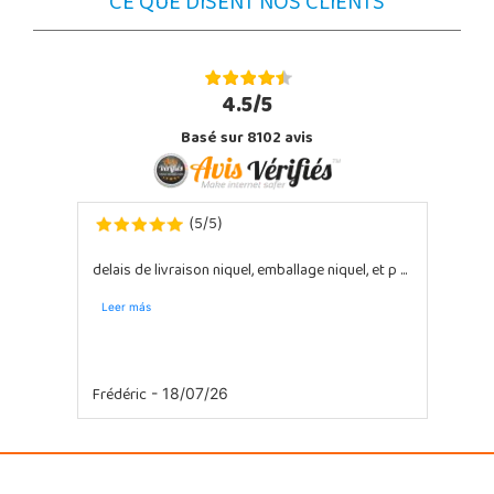
CE QUE DISENT NOS CLIENTS
4.5/5
Basé sur 8102 avis
5
5
(
/
)
delais de livraison niquel, emballage niquel, et p ...
Super A savoir que y avait ni bache ni pompe a
sab ...
Leer más
Frédéric
- 18/07/26