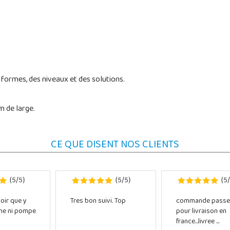
 formes, des niveaux et des solutions.
m de large.
CE QUE DISENT NOS CLIENTS
5
5
5
5
5
(
/
)
(
/
)
(
/
oir que y
Tres bon suivi. Top
commande passe
che ni pompe
pour livraison en
france...livree ...