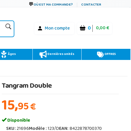
OÙ EST MA COMMANDE?
CONTACTER
0
0,00 €
Mon compte
Âges
Dernières unités
OFFRES
Tangram Double
15,
95
€
Disponible
SKU:
21696
Modèle :
123/D
EAN:
8422878700370