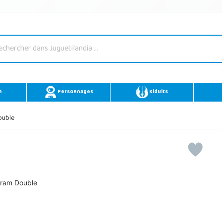
e
Personnages
Kidults
ouble