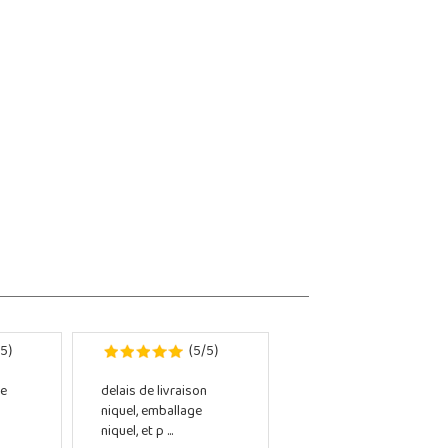
5
5
5
)
(
/
)
e
delais de livraison
niquel, emballage
niquel, et p ...